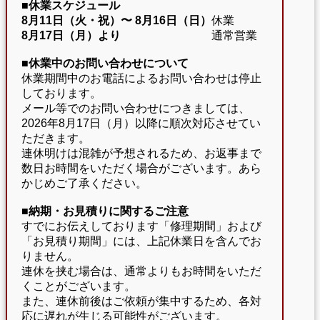
■休業スケジュール
8月11日（火・祝）〜
8月16日（日）
休業
8月17日（月）より
通常営業
■休業中のお問い合わせについて
休業期間中のお電話によるお問い合わせは停止
しております。
メール等でのお問い合わせにつきましては、
2026年8月17日（月）以降に順次対応させてい
ただきます。
連休明けは混雑が予想されるため、お返事まで
数日お時間をいただく場合がございます。あら
かじめご了承ください。
■納期・お見積りに関するご注意
すでにお伝えしております「修理期間」および
「お見積り期間」には、上記休業日を含んでお
りません。
連休を挟む場合は、通常よりもお時間をいただ
くことがございます。
また、連休前後はご依頼が集中するため、各対
応に遅れが生じる可能性がございます。