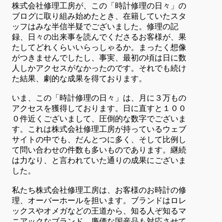
株式会社修理工房が、この「時計修理の日々」の
ブログに取り組み始めたとき、在籍していたスタ
ッフはみな半信半疑でございました。修理の記
録、日々の出来事を読んでくださるお客様が、果
たしてどれくらいいらっしゃるか。まったく想像
がつきませんでしたし、事実、最初の頃は日に数
人しかアクセスがなかったのです。それでも続け
た結果、劇的な成果を得ております。
いま、この「時計修理の日々」は、月に３万もの
アクセスを獲得しております。日に直すと１００
０件近くございまして、圧倒的な数字でございま
す。これは株式会社修理工房が持っているウェブ
サイトの中でも、だんとつに多く、そして比例し
て問い合わせの件数も多いものであります。継続
は力なり、と言われていた通りの成果にございま
した。
私たち株式会社修理工房は、お客様のお時計の修
理、オーバーホールを担います。ブランドはロレ
ックスやオメガなどの王道から、知る人ぞ知るマ
ニアックなブランド、廉価な国産品も対応させて