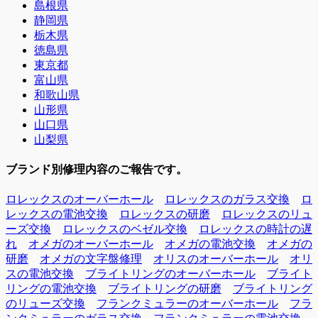
島根県
静岡県
栃木県
徳島県
東京都
富山県
和歌山県
山形県
山口県
山梨県
ブランド別修理内容のご報告です。
ロレックスのオーバーホール
ロレックスのガラス交換
ロ
レックスの電池交換
ロレックスの研磨
ロレックスのリュ
ーズ交換
ロレックスのベゼル交換
ロレックスの時計の遅
れ
オメガのオーバーホール
オメガの電池交換
オメガの
研磨
オメガの文字盤修理
オリスのオーバーホール
オリ
スの電池交換
ブライトリングのオーバーホール
ブライト
リングの電池交換
ブライトリングの研磨
ブライトリング
のリューズ交換
フランクミュラーのオーバーホール
フラ