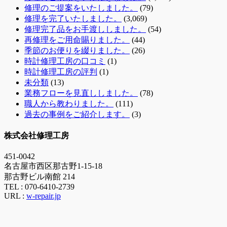
修理のご提案をいたしました。
(79)
修理を完了いたしました。
(3,069)
修理完了品をお手渡ししました。
(54)
再修理をご用命賜りました。
(44)
季節のお便りを綴りました。
(26)
時計修理工房の口コミ
(1)
時計修理工房の評判
(1)
未分類
(13)
業務フローを見直ししました。
(78)
職人から教わりました。
(111)
過去の事例をご紹介します。
(3)
株式会社修理工房
451-0042
名古屋市西区那古野1-15-18
那古野ビル南館 214
TEL :
070-6410-2739
URL :
w-repair.jp