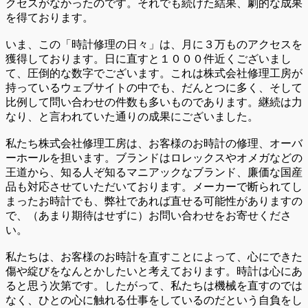
クセスがなかったのです。それでも続けた結果、劇的な成果
を得ております。
いま、この「時計修理の日々」は、月に３万ものアクセスを
獲得しております。日に直すと１０００件近くございまし
て、圧倒的な数字でございます。これは株式会社修理工房が
持っているウェブサイトの中でも、だんとつに多く、そして
比例して問い合わせの件数も多いものであります。継続は力
なり、と言われていた通りの成果にございました。
私たち株式会社修理工房は、お客様のお時計の修理、オーバ
ーホールを担います。ブランドはロレックスやオメガなどの
王道から、知る人ぞ知るマニアックなブランド、廉価な国産
品も対応させていただいております。メーカーで断られてし
まったお時計でも、弊社であれば直せる可能性がありますの
で、（あまり期待はせずに）お問い合わせをお寄せくださ
い。
私たちは、お客様のお時計を直すことによって、心にできた
傷や綻びをなんとかしたいと考えております。時計は心にあ
ると思う次第です。したがって、私たちは機械を直すのでは
なく、ひとの心に触れる仕事をしているのだという自負をし