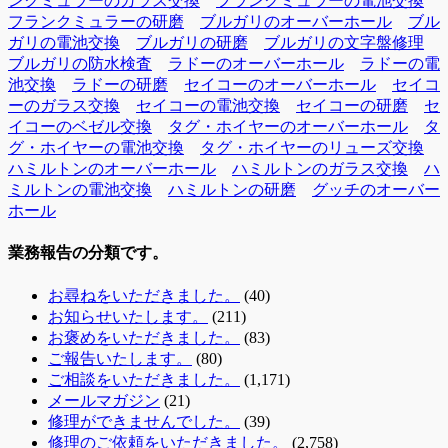
ンクミュラーのガラス交換
フランクミュラーの電池交換
フランクミュラーの研磨
ブルガリのオーバーホール
ブル
ガリの電池交換
ブルガリの研磨
ブルガリの文字盤修理
ブルガリの防水検査
ラドーのオーバーホール
ラドーの電
池交換
ラドーの研磨
セイコーのオーバーホール
セイコ
ーのガラス交換
セイコーの電池交換
セイコーの研磨
セ
イコーのベゼル交換
タグ・ホイヤーのオーバーホール
タ
グ・ホイヤーの電池交換
タグ・ホイヤーのリューズ交換
ハミルトンのオーバーホール
ハミルトンのガラス交換
ハ
ミルトンの電池交換
ハミルトンの研磨
グッチのオーバー
ホール
業務報告の分類です。
お尋ねをいただきました。
(40)
お知らせいたします。
(211)
お褒めをいただきました。
(83)
ご報告いたします。
(80)
ご相談をいただきました。
(1,171)
メールマガジン
(21)
修理ができませんでした。
(39)
修理のご依頼をいただきました。
(2,758)