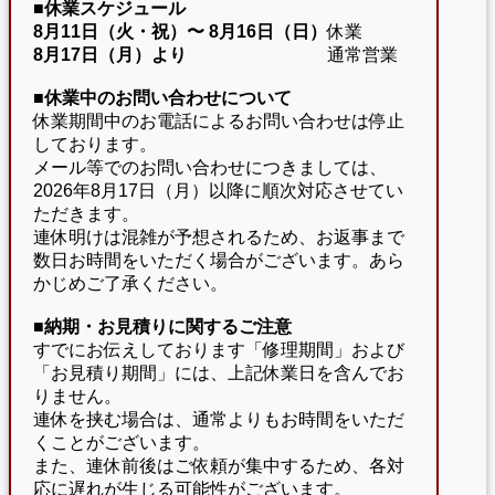
■休業スケジュール
8月11日（火・祝）〜
8月16日（日）
休業
8月17日（月）より
通常営業
■休業中のお問い合わせについて
休業期間中のお電話によるお問い合わせは停止
しております。
メール等でのお問い合わせにつきましては、
2026年8月17日（月）以降に順次対応させてい
ただきます。
連休明けは混雑が予想されるため、お返事まで
数日お時間をいただく場合がございます。あら
かじめご了承ください。
■納期・お見積りに関するご注意
すでにお伝えしております「修理期間」および
「お見積り期間」には、上記休業日を含んでお
りません。
連休を挟む場合は、通常よりもお時間をいただ
くことがございます。
また、連休前後はご依頼が集中するため、各対
応に遅れが生じる可能性がございます。