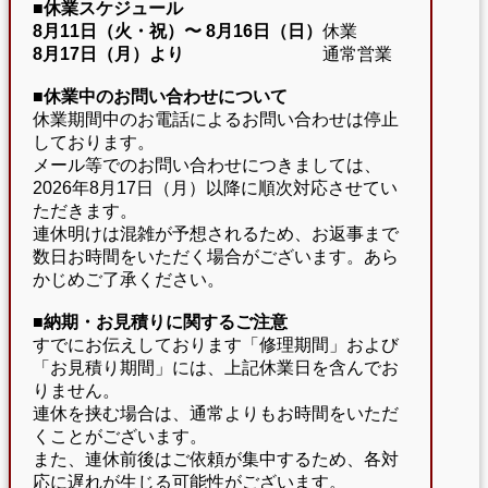
■休業スケジュール
8月11日（火・祝）〜
8月16日（日）
休業
8月17日（月）より
通常営業
■休業中のお問い合わせについて
休業期間中のお電話によるお問い合わせは停止
しております。
メール等でのお問い合わせにつきましては、
2026年8月17日（月）以降に順次対応させてい
ただきます。
連休明けは混雑が予想されるため、お返事まで
数日お時間をいただく場合がございます。あら
かじめご了承ください。
■納期・お見積りに関するご注意
すでにお伝えしております「修理期間」および
「お見積り期間」には、上記休業日を含んでお
りません。
連休を挟む場合は、通常よりもお時間をいただ
くことがございます。
また、連休前後はご依頼が集中するため、各対
応に遅れが生じる可能性がございます。