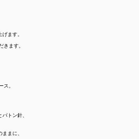
。
。
。
上げます。
だきます。
ース。
とバトン針、
のままに、