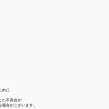
、
ために
じた不具合が
る場合がございます。