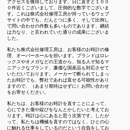
アクセスを獲得しております。日に直すと１００
０件近くございまして、圧倒的な数字でございま
す。これは株式会社修理工房が持っているウェブ
サイトの中でも、だんとつに多く、そして比例し
て問い合わせの件数も多いものであります。継続
は力なり、と言われていた通りの成果にございま
した。
私たち株式会社修理工房は、お客様のお時計の修
理、オーバーホールを担います。ブランドはロレ
ックスやオメガなどの王道から、知る人ぞ知るマ
ニアックなブランド、廉価な国産品も対応させて
いただいております。メーカーで断られてしまっ
たお時計でも、弊社であれば直せる可能性があり
ますので、（あまり期待はせずに）お問い合わせ
をお寄せください。
私たちは、お客様のお時計を直すことによって、
心にできた傷や綻びをなんとかしたいと考えてお
ります。時計は心にあると思う次第です。したが
って、私たちは機械を直すのではなく、ひとの心
に触れる仕事をしているのだという自負をしてお