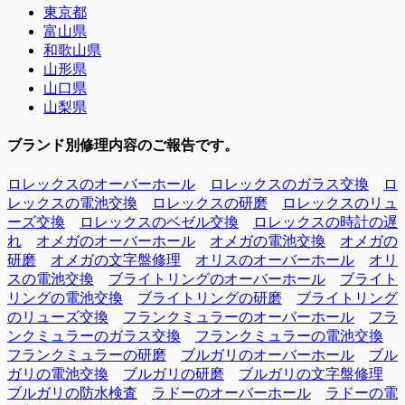
東京都
富山県
和歌山県
山形県
山口県
山梨県
ブランド別修理内容のご報告です。
ロレックスのオーバーホール
ロレックスのガラス交換
ロ
レックスの電池交換
ロレックスの研磨
ロレックスのリュ
ーズ交換
ロレックスのベゼル交換
ロレックスの時計の遅
れ
オメガのオーバーホール
オメガの電池交換
オメガの
研磨
オメガの文字盤修理
オリスのオーバーホール
オリ
スの電池交換
ブライトリングのオーバーホール
ブライト
リングの電池交換
ブライトリングの研磨
ブライトリング
のリューズ交換
フランクミュラーのオーバーホール
フラ
ンクミュラーのガラス交換
フランクミュラーの電池交換
フランクミュラーの研磨
ブルガリのオーバーホール
ブル
ガリの電池交換
ブルガリの研磨
ブルガリの文字盤修理
ブルガリの防水検査
ラドーのオーバーホール
ラドーの電