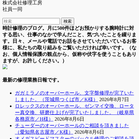
株式会社修理工房
社員一同
時計修理のブログ。月に500件ほどお預かりする腕時計に対
する思い、仕事のなかで学んだこと、気づいたことを綴りま
す。日々、メールや電話でお話をさせていただいているお客
様に、私たちの取り組みをご覧いただければ幸いです。（な
お、個人情報保護の観点から、仮称や伏字を使うこともあり
ますが、お許しください。）
最新の修理業務日報です。
ガガミラノのオーバーホール、文字盤修理が完了いた
しました。（茨城県つくば市／K様）
2026年8月7日
ロレックスのオーバーホール、ゼンマイ交換、ロータ
ー真交換、研磨仕上げが完了いたしました。（岐阜県
各務原市／H様）
2026年8月6日
チューダーのオーバーホールのご相談を頂きました
（愛知県名古屋市／K様）
2026年8月6日
オメガスピードマスターのバックル修理のご相談を頂