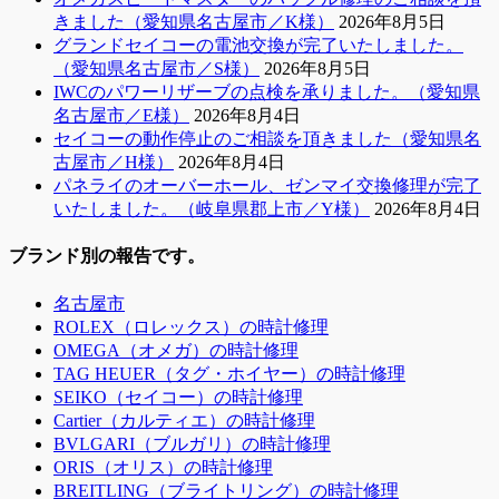
きました（愛知県名古屋市／K様）
2026年8月5日
グランドセイコーの電池交換が完了いたしました。
（愛知県名古屋市／S様）
2026年8月5日
IWCのパワーリザーブの点検を承りました。（愛知県
名古屋市／E様）
2026年8月4日
セイコーの動作停止のご相談を頂きました（愛知県名
古屋市／H様）
2026年8月4日
パネライのオーバーホール、ゼンマイ交換修理が完了
いたしました。（岐阜県郡上市／Y様）
2026年8月4日
ブランド別の報告です。
名古屋市
ROLEX（ロレックス）の時計修理
OMEGA（オメガ）の時計修理
TAG HEUER（タグ・ホイヤー）の時計修理
SEIKO（セイコー）の時計修理
Cartier（カルティエ）の時計修理
BVLGARI（ブルガリ）の時計修理
ORIS（オリス）の時計修理
BREITLING（ブライトリング）の時計修理