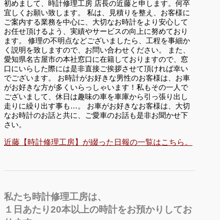
初めまして、時計修理工房 店長の近藤と申します。何卒
宜しくお願い致します。 私は、見積りを整え、お客様に
ご案内する業務を中心に、大切なお時計をより安心して
お任せ頂けるよう、実績やサービスの向上に努めており
ます。 修理の不明点などございましたら、工程を事細か
く説明を致しますので、お問い合わせください。 また、
愛知県名古屋市の本社窓口に在籍しておりますので、窓
口にいらした際には是非直接ご挨拶させて頂ければ幸い
でございます。 お時計がお好きな男性のお客様は、お車
がお好きな方が多くいらっしゃいます！私もその一人で
ございまして、休日は趣味の車を車庫から引っ張り出し
走りに繰り出す事も…。 お車がお好きなお客様は、大切
なお時計のお話と共に、ご愛車のお話も是非お聞かせ下
さい。
近藤【時計修理工房】が綴った日報の一覧はこちら。
私たち時計修理工房は、
１日あたり20本以上の時計をお預かりしてお