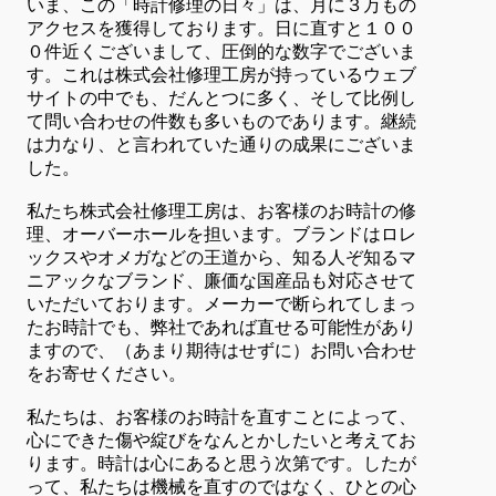
いま、この「時計修理の日々」は、月に３万もの
アクセスを獲得しております。日に直すと１００
０件近くございまして、圧倒的な数字でございま
す。これは株式会社修理工房が持っているウェブ
サイトの中でも、だんとつに多く、そして比例し
て問い合わせの件数も多いものであります。継続
は力なり、と言われていた通りの成果にございま
した。
私たち株式会社修理工房は、お客様のお時計の修
理、オーバーホールを担います。ブランドはロレ
ックスやオメガなどの王道から、知る人ぞ知るマ
ニアックなブランド、廉価な国産品も対応させて
いただいております。メーカーで断られてしまっ
たお時計でも、弊社であれば直せる可能性があり
ますので、（あまり期待はせずに）お問い合わせ
をお寄せください。
私たちは、お客様のお時計を直すことによって、
心にできた傷や綻びをなんとかしたいと考えてお
ります。時計は心にあると思う次第です。したが
って、私たちは機械を直すのではなく、ひとの心