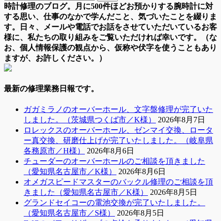
時計修理のブログ。月に500件ほどお預かりする腕時計に対
する思い、仕事のなかで学んだこと、気づいたことを綴りま
す。日々、メールや電話でお話をさせていただいているお客
様に、私たちの取り組みをご覧いただければ幸いです。（な
お、個人情報保護の観点から、仮称や伏字を使うこともあり
ますが、お許しください。）
最新の修理業務日報です。
ガガミラノのオーバーホール、文字盤修理が完了いた
しました。（茨城県つくば市／K様）
2026年8月7日
ロレックスのオーバーホール、ゼンマイ交換、ロータ
ー真交換、研磨仕上げが完了いたしました。（岐阜県
各務原市／H様）
2026年8月6日
チューダーのオーバーホールのご相談を頂きました
（愛知県名古屋市／K様）
2026年8月6日
オメガスピードマスターのバックル修理のご相談を頂
きました（愛知県名古屋市／K様）
2026年8月5日
グランドセイコーの電池交換が完了いたしました。
（愛知県名古屋市／S様）
2026年8月5日