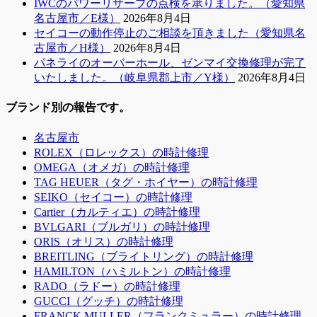
IWCのパワーリザーブの点検を承りました。（愛知県
名古屋市／E様）
2026年8月4日
セイコーの動作停止のご相談を頂きました（愛知県名
古屋市／H様）
2026年8月4日
パネライのオーバーホール、ゼンマイ交換修理が完了
いたしました。（岐阜県郡上市／Y様）
2026年8月4日
ブランド別の報告です。
名古屋市
ROLEX（ロレックス）の時計修理
OMEGA（オメガ）の時計修理
TAG HEUER（タグ・ホイヤー）の時計修理
SEIKO（セイコー）の時計修理
Cartier（カルティエ）の時計修理
BVLGARI（ブルガリ）の時計修理
ORIS（オリス）の時計修理
BREITLING（ブライトリング）の時計修理
HAMILTON（ハミルトン）の時計修理
RADO（ラドー）の時計修理
GUCCI（グッチ）の時計修理
FRANCK MULLER（フランクミュラー）の時計修理