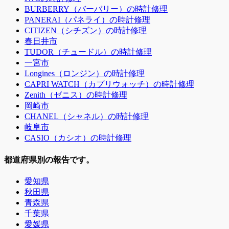
BURBERRY（バーバリー）の時計修理
PANERAI（パネライ）の時計修理
CITIZEN（シチズン）の時計修理
春日井市
TUDOR（チュードル）の時計修理
一宮市
Longines（ロンジン）の時計修理
CAPRI WATCH（カプリウォッチ）の時計修理
Zenith（ゼニス）の時計修理
岡崎市
CHANEL（シャネル）の時計修理
岐阜市
CASIO（カシオ）の時計修理
都道府県別の報告です。
愛知県
秋田県
青森県
千葉県
愛媛県