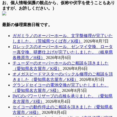
お、個人情報保護の観点から、仮称や伏字を使うこともあり
ますが、お許しください。）
最新の修理業務日報です。
ガガミラノのオーバーホール、文字盤修理が完了いた
しました。（茨城県つくば市／K様）
2026年8月7日
ロレックスのオーバーホール、ゼンマイ交換、ロータ
ー真交換、研磨仕上げが完了いたしました。（岐阜県
各務原市／H様）
2026年8月6日
チューダーのオーバーホールのご相談を頂きました
（愛知県名古屋市／K様）
2026年8月6日
オメガスピードマスターのバックル修理のご相談を頂
きました（愛知県名古屋市／K様）
2026年8月5日
グランドセイコーの電池交換が完了いたしました。
（愛知県名古屋市／S様）
2026年8月5日
IWCのパワーリザーブの点検を承りました。（愛知県
名古屋市／E様）
2026年8月4日
セイコーの動作停止のご相談を頂きました（愛知県名
古屋市／H様）
2026年8月4日