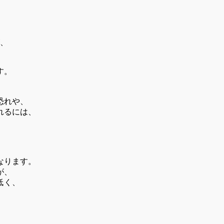
、
す。
恐れや、
れるには、
なります。
が、
低く、