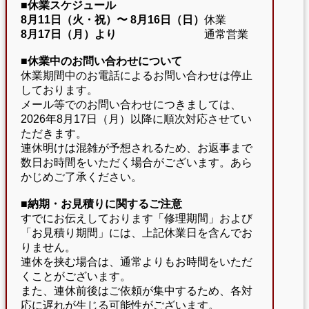
■休業スケジュール
8月11日（火・祝）〜
8月16日（日）
休業
8月17日（月）より
通常営業
■休業中のお問い合わせについて
休業期間中のお電話によるお問い合わせは停止
しております。
メール等でのお問い合わせにつきましては、
2026年8月17日（月）以降に順次対応させてい
ただきます。
連休明けは混雑が予想されるため、お返事まで
数日お時間をいただく場合がございます。あら
かじめご了承ください。
■納期・お見積りに関するご注意
すでにお伝えしております「修理期間」および
「お見積り期間」には、上記休業日を含んでお
りません。
連休を挟む場合は、通常よりもお時間をいただ
くことがございます。
また、連休前後はご依頼が集中するため、各対
応に遅れが生じる可能性がございます。