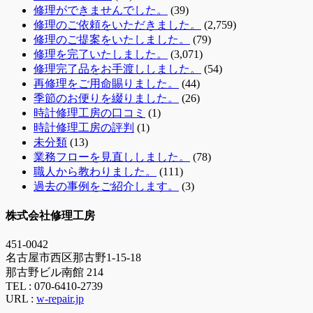
修理ができませんでした。
(39)
修理のご依頼をいただきました。
(2,759)
修理のご提案をいたしました。
(79)
修理を完了いたしました。
(3,071)
修理完了品をお手渡ししました。
(54)
再修理をご用命賜りました。
(44)
季節のお便りを綴りました。
(26)
時計修理工房の口コミ
(1)
時計修理工房の評判
(1)
未分類
(13)
業務フローを見直ししました。
(78)
職人から教わりました。
(111)
過去の事例をご紹介します。
(3)
株式会社修理工房
451-0042
名古屋市西区那古野1-15-18
那古野ビル南館 214
TEL :
070-6410-2739
URL :
w-repair.jp