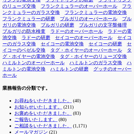
のリューズ交換
フランクミュラーのオーバーホール
フラ
ンクミュラーのガラス交換
フランクミュラーの電池交換
フランクミュラーの研磨
ブルガリのオーバーホール
ブル
ガリの電池交換
ブルガリの研磨
ブルガリの文字盤修理
ブルガリの防水検査
ラドーのオーバーホール
ラドーの電
池交換
ラドーの研磨
セイコーのオーバーホール
セイコ
ーのガラス交換
セイコーの電池交換
セイコーの研磨
セ
イコーのベゼル交換
タグ・ホイヤーのオーバーホール
タ
グ・ホイヤーの電池交換
タグ・ホイヤーのリューズ交換
ハミルトンのオーバーホール
ハミルトンのガラス交換
ハ
ミルトンの電池交換
ハミルトンの研磨
グッチのオーバー
ホール
業務報告の分類です。
お尋ねをいただきました。
(40)
お知らせいたします。
(211)
お褒めをいただきました。
(83)
ご報告いたします。
(80)
ご相談をいただきました。
(1,171)
メールマガジン
(21)