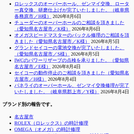
ロレックスのオーバーホール、ゼンマイ交換、ロータ
ー真交換、研磨仕上げが完了いたしました。（岐阜県
各務原市／H様）
2026年8月6日
チューダーのオーバーホールのご相談を頂きました
（愛知県名古屋市／K様）
2026年8月6日
オメガスピードマスターのバックル修理のご相談を頂
きました（愛知県名古屋市／K様）
2026年8月5日
グランドセイコーの電池交換が完了いたしました。
（愛知県名古屋市／S様）
2026年8月5日
IWCのパワーリザーブの点検を承りました。（愛知県
名古屋市／E様）
2026年8月4日
セイコーの動作停止のご相談を頂きました（愛知県名
古屋市／H様）
2026年8月4日
パネライのオーバーホール、ゼンマイ交換修理が完了
いたしました。（岐阜県郡上市／Y様）
2026年8月4日
ブランド別の報告です。
名古屋市
ROLEX（ロレックス）の時計修理
OMEGA（オメガ）の時計修理