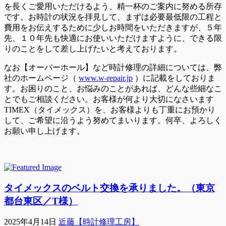
を長くご愛用いただけるよう、精一杯のご案内に努める所存
です。お時計の状況を拝見して、まずは必要最低限の工程と
費用をお伝えするために少しお時間をいただきますが、５年
先、１０年先も快適にお使いいただけますように、できる限
りのことをして差し上げたいと考えております。
なお【オーバーホール】など時計修理の詳細については、弊
社のホームページ（
www.w-repair.jp
）に記載をしておりま
す。お困りのこと、お悩みのことがあれば、どんな些細なこ
とでもご相談ください。お客様が何より大切になさいます
TIMEX（タイメックス）を、お客様よりも丁重にお預かり
して、ご希望に沿うよう努めてまいります。何卒、よろしく
お願い申し上げます。
タイメックスのベルト交換を承りました。（東京
都台東区／T様）
2025年4月14日
近藤【時計修理工房】