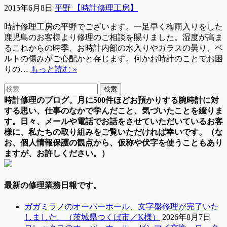
2015年6月8日
平野 【時計修理工房】
時計修理工房の平野でございます。一足早く梅雨入りをした
鹿児島のお客様より修理のご相談を賜りました。湿度が高ま
るこれからの時季、お時計内部の水入りやガラスの曇り、ベ
ルトの傷みがご心配かと存じます。何かお時計のことでお困
りの…
もっと読む »
時計修理のブログ。月に500件ほどお預かりする腕時計に対
する思い、仕事のなかで学んだこと、気づいたことを綴りま
す。日々、メールや電話でお話をさせていただいているお客
様に、私たちの取り組みをご覧いただければ幸いです。（な
お、個人情報保護の観点から、仮称や伏字を使うこともあり
ますが、お許しください。）
最新の修理業務日報です。
ガガミラノのオーバーホール、文字盤修理が完了いた
しました。（茨城県つくば市／K様）
2026年8月7日