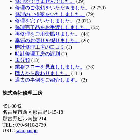
修理ができませんでした。
(39)
修理のご依頼をいただきました。
(2,759)
修理のご提案をいたしました。
(79)
修理を完了いたしました。
(3,071)
修理完了品をお手渡ししました。
(54)
再修理をご用命賜りました。
(44)
季節のお便りを綴りました。
(26)
時計修理工房の口コミ
(1)
時計修理工房の評判
(1)
未分類
(13)
業務フローを見直ししました。
(78)
職人から教わりました。
(111)
過去の事例をご紹介します。
(3)
株式会社修理工房
451-0042
名古屋市西区那古野1-15-18
那古野ビル南館 214
TEL :
070-6410-2739
URL :
w-repair.jp