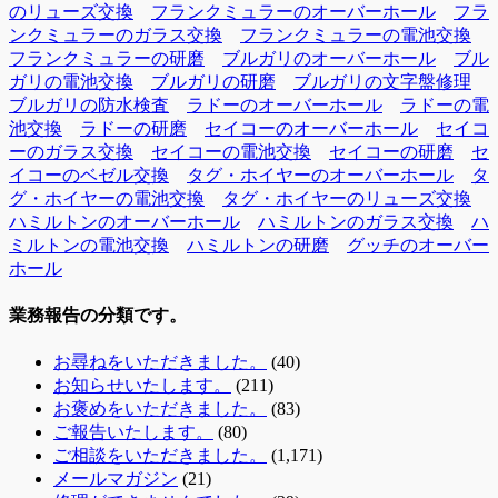
のリューズ交換
フランクミュラーのオーバーホール
フラ
ンクミュラーのガラス交換
フランクミュラーの電池交換
フランクミュラーの研磨
ブルガリのオーバーホール
ブル
ガリの電池交換
ブルガリの研磨
ブルガリの文字盤修理
ブルガリの防水検査
ラドーのオーバーホール
ラドーの電
池交換
ラドーの研磨
セイコーのオーバーホール
セイコ
ーのガラス交換
セイコーの電池交換
セイコーの研磨
セ
イコーのベゼル交換
タグ・ホイヤーのオーバーホール
タ
グ・ホイヤーの電池交換
タグ・ホイヤーのリューズ交換
ハミルトンのオーバーホール
ハミルトンのガラス交換
ハ
ミルトンの電池交換
ハミルトンの研磨
グッチのオーバー
ホール
業務報告の分類です。
お尋ねをいただきました。
(40)
お知らせいたします。
(211)
お褒めをいただきました。
(83)
ご報告いたします。
(80)
ご相談をいただきました。
(1,171)
メールマガジン
(21)