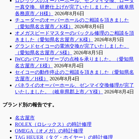
ロレックスのオーバーホール、ゼンマイ交換、ロータ
ー真交換、研磨仕上げが完了いたしました。（岐阜県
各務原市／H様）
2026年8月6日
チューダーのオーバーホールのご相談を頂きました
（愛知県名古屋市／K様）
2026年8月6日
オメガスピードマスターのバックル修理のご相談を頂
きました（愛知県名古屋市／K様）
2026年8月5日
グランドセイコーの電池交換が完了いたしました。
（愛知県名古屋市／S様）
2026年8月5日
IWCのパワーリザーブの点検を承りました。（愛知県
名古屋市／E様）
2026年8月4日
セイコーの動作停止のご相談を頂きました（愛知県名
古屋市／H様）
2026年8月4日
パネライのオーバーホール、ゼンマイ交換修理が完了
いたしました。（岐阜県郡上市／Y様）
2026年8月4日
ブランド別の報告です。
名古屋市
ROLEX（ロレックス）の時計修理
OMEGA（オメガ）の時計修理
TAG HEUER（タグ・ホイヤー）の時計修理