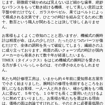
じます。顕微鏡で確かめねば見えないほど細かな歯車、絶妙
なバランスをもって動き続ける機構、そして美しい意匠は文
字盤や針だけでなく、ガラスやベゼル、果てはベルトによっ
て構成される次第です。ひとつの時計を組み立てるために数
十、数百という職人が関わることは決して珍しくありませ
ん。
お客様もよくよくご存知のことと思いますが、機械式の腕時
計は精度が命。ほんの少しだけ、たったひとつのパーツが傷
むだけで、全体の調和を失って破綻してしまう、繊細さの上
に成り立っております。精度の高いクォーツ式の時計が国内
メーカーから発表されて数十年が経過したいまも、
TIMEX（タイメックス）をはじめ機械式の腕時計を愛され
る方が多くいらっしゃるのは、その儚さゆえかもしれませ
ん。
私たち時計修理工房は、いまから約４年前に愛知県名古屋市
で小さく始まりました。腕時計の修理を依頼するところをお
探しになるお客様、一人一人と向き合い、確かな腕をもつ職
人に委ねて、５年でも、１０年でも長くご愛用いただけるよ
うに努めてまいりました。お客様が私たちを選ばれる理由
は、価格の面は勿論ですけれども、そのときに必要最低限の