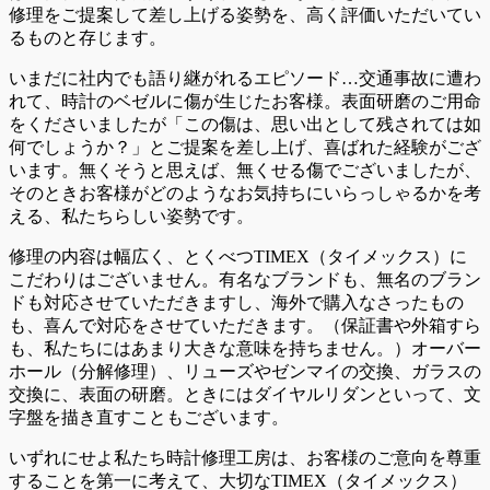
修理をご提案して差し上げる姿勢を、高く評価いただいてい
るものと存じます。
いまだに社内でも語り継がれるエピソード…交通事故に遭わ
れて、時計のベゼルに傷が生じたお客様。表面研磨のご用命
をくださいましたが「この傷は、思い出として残されては如
何でしょうか？」とご提案を差し上げ、喜ばれた経験がござ
います。無くそうと思えば、無くせる傷でございましたが、
そのときお客様がどのようなお気持ちにいらっしゃるかを考
える、私たちらしい姿勢です。
修理の内容は幅広く、とくべつTIMEX（タイメックス）に
こだわりはございません。有名なブランドも、無名のブラン
ドも対応させていただきますし、海外で購入なさったもの
も、喜んで対応をさせていただきます。（保証書や外箱すら
も、私たちにはあまり大きな意味を持ちません。）オーバー
ホール（分解修理）、リューズやゼンマイの交換、ガラスの
交換に、表面の研磨。ときにはダイヤルリダンといって、文
字盤を描き直すこともございます。
いずれにせよ私たち時計修理工房は、お客様のご意向を尊重
することを第一に考えて、大切なTIMEX（タイメックス）