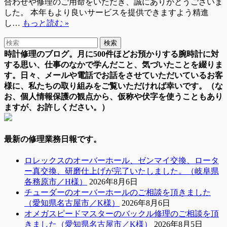
合わせや修理のご用命をいただき、誠にありがとうございま
した。 本年もより良いサービスを提供できますよう精進
し…
もっと読む »
時計修理のブログ。月に500件ほどお預かりする腕時計に対
する思い、仕事のなかで学んだこと、気づいたことを綴りま
す。日々、メールや電話でお話をさせていただいているお客
様に、私たちの取り組みをご覧いただければ幸いです。（な
お、個人情報保護の観点から、仮称や伏字を使うこともあり
ますが、お許しください。）
最新の修理業務日報です。
ロレックスのオーバーホール、ゼンマイ交換、ロータ
ー真交換、研磨仕上げが完了いたしました。（岐阜県
各務原市／H様）
2026年8月6日
チューダーのオーバーホールのご相談を頂きました
（愛知県名古屋市／K様）
2026年8月6日
オメガスピードマスターのバックル修理のご相談を頂
きました（愛知県名古屋市／K様）
2026年8月5日