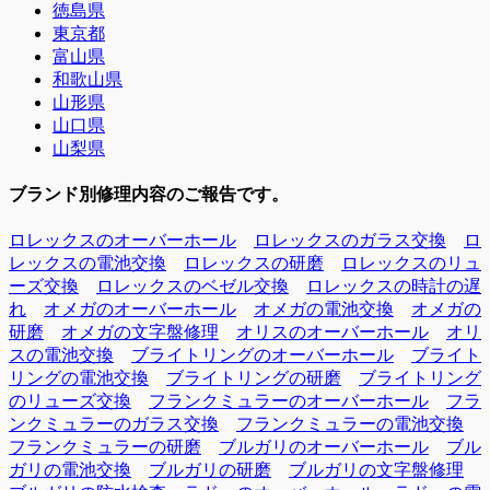
徳島県
東京都
富山県
和歌山県
山形県
山口県
山梨県
ブランド別修理内容のご報告です。
ロレックスのオーバーホール
ロレックスのガラス交換
ロ
レックスの電池交換
ロレックスの研磨
ロレックスのリュ
ーズ交換
ロレックスのベゼル交換
ロレックスの時計の遅
れ
オメガのオーバーホール
オメガの電池交換
オメガの
研磨
オメガの文字盤修理
オリスのオーバーホール
オリ
スの電池交換
ブライトリングのオーバーホール
ブライト
リングの電池交換
ブライトリングの研磨
ブライトリング
のリューズ交換
フランクミュラーのオーバーホール
フラ
ンクミュラーのガラス交換
フランクミュラーの電池交換
フランクミュラーの研磨
ブルガリのオーバーホール
ブル
ガリの電池交換
ブルガリの研磨
ブルガリの文字盤修理