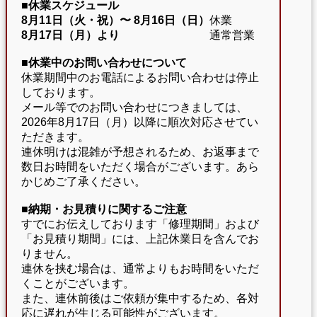
■休業スケジュール
8月11日（火・祝）〜
8月16日（日）
休業
8月17日（月）より
通常営業
■休業中のお問い合わせについて
休業期間中のお電話によるお問い合わせは停止
しております。
メール等でのお問い合わせにつきましては、
2026年8月17日（月）以降に順次対応させてい
ただきます。
連休明けは混雑が予想されるため、お返事まで
数日お時間をいただく場合がございます。あら
かじめご了承ください。
■納期・お見積りに関するご注意
すでにお伝えしております「修理期間」および
「お見積り期間」には、上記休業日を含んでお
りません。
連休を挟む場合は、通常よりもお時間をいただ
くことがございます。
また、連休前後はご依頼が集中するため、各対
応に遅れが生じる可能性がございます。