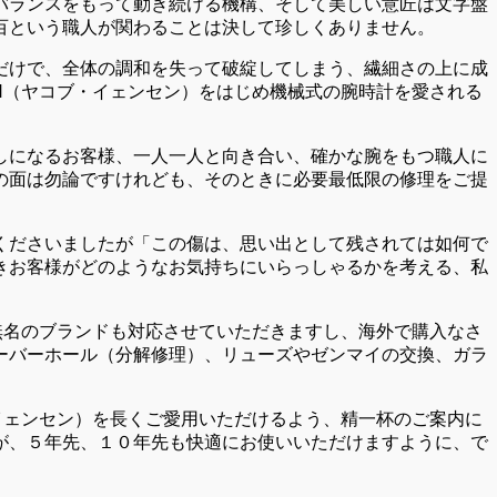
バランスをもって動き続ける機構、そして美しい意匠は文字盤
百という職人が関わることは決して珍しくありません。
だけで、全体の調和を失って破綻してしまう、繊細さの上に成
EN（ヤコブ・イェンセン）をはじめ機械式の腕時計を愛される
しになるお客様、一人一人と向き合い、確かな腕をもつ職人に
の面は勿論ですけれども、そのときに必要最低限の修理をご提
くださいましたが「この傷は、思い出として残されては如何で
きお客様がどのようなお気持ちにいらっしゃるかを考える、私
、無名のブランドも対応させていただきますし、海外で購入なさ
ーバーホール（分解修理）、リューズやゼンマイの交換、ガラ
・イェンセン）を長くご愛用いただけるよう、精一杯のご案内に
が、５年先、１０年先も快適にお使いいただけますように、で