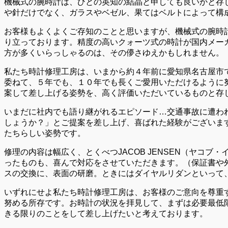
機械式の腕時計は、ひとの英知の結晶と申しても良いかと存
や針だけでなく、ガラスやベゼル、果てはベルトによって構
お客様もよくよくご存知のことと思いますが、機械式の腕時
り立っております。精度の高いクォーツ式の時計が国内メーカ
方が多くいらっしゃるのは、その儚さゆえかもしれません。
私たち時計修理工房は、いまから約４年前に愛知県名古屋市
委ねて、５年でも、１０年でも長くご愛用いただけるように
案して差し上げる姿勢を、高く評価いただいているものと存
いまだに社内でも語り継がれるエピソード…交通事故に遭わ
しょうか？」とご提案を差し上げ、喜ばれた経験がございま
たちらしい姿勢です。
修理の内容は幅広く、とくべつJACOB JENSEN（ヤ
ったものも、喜んで対応をさせていただきます。（保証書や
スの交換に、表面の研磨。ときにはダイヤルリダンといって
いずれにせよ私たち時計修理工房は、お客様のご意向を尊重す
努める所存です。お時計の状況を拝見して、まずは必要最低
きる限りのことをして差し上げたいと考えております。