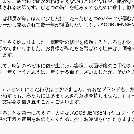
じます。顕微鏡で確かめねば見えないほど細かな歯車、絶妙な
成される次第です。ひとつの時計を組み立てるために数十、数
計は精度が命。ほんの少しだけ、たったひとつのパーツが傷む
ーから発表されて数十年が経過したいまも、JACOB JENS
で小さく始まりました。腕時計の修理を依頼するところをお探
努めてまいりました。お客様が私たちを選ばれる理由は、価格
じます。
れて、時計のベゼルに傷が生じたお客様。表面研磨のご用命を
す。無くそうと思えば、無くせる傷でございましたが、そのと
コブ・イェンセン）にこだわりはございません。有名なブランドも
外箱すらも、私たちにはあまり大きな意味を持ちません。）オ
、文字盤を描き直すこともございます。
ることを第一に考えて、大切なJACOB JENSEN（ヤコブ
限の工程と費用をお伝えするために少しお時間をいただきます