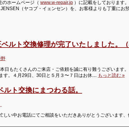
社のホームページ（
www.w-repair.jp
）に記載をしております。
B JENSEN（ヤコブ・イェンセン）を、お客様よりも丁重に
 の純正ベルト交換修理が完了いたしました
柴野
 本日もたくさんのご来店・ご依頼を誠に有り難うございます。
ます。４月29日、30日と５月３〜７日はお休…
もっと読む »
ベルト交換にまつわる話。
】
忙しい中お電話にてご相談をいただきありがとうございます、