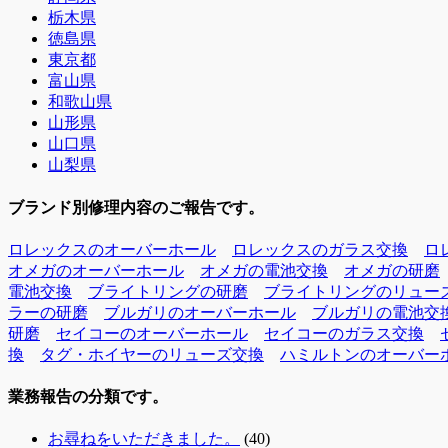
栃木県
徳島県
東京都
富山県
和歌山県
山形県
山口県
山梨県
ブランド別修理内容のご報告です。
ロレックスのオーバーホール
ロレックスのガラス交換
ロ
オメガのオーバーホール
オメガの電池交換
オメガの研磨
電池交換
ブライトリングの研磨
ブライトリングのリュー
ラーの研磨
ブルガリのオーバーホール
ブルガリの電池交
研磨
セイコーのオーバーホール
セイコーのガラス交換
換
タグ・ホイヤーのリューズ交換
ハミルトンのオーバー
業務報告の分類です。
お尋ねをいただきました。
(40)