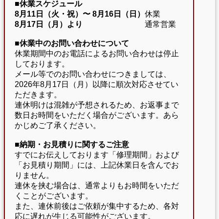
■休業スケジュール
8月11日（火・祝）〜
8月16日（日）
休業
8月17日（月）より
通常営業
■休業中のお問い合わせについて
休業期間中のお電話によるお問い合わせは停止
しております。
メール等でのお問い合わせにつきましては、
2026年8月17日（月）以降に順次対応させてい
ただきます。
連休明けは混雑が予想されるため、お返事まで
数日お時間をいただく場合がございます。あら
かじめご了承ください。
■納期・お見積りに関するご注意
すでにお伝えしております「修理期間」および
「お見積り期間」には、上記休業日を含んでお
りません。
連休を挟む場合は、通常よりもお時間をいただ
くことがございます。
また、連休前後はご依頼が集中するため、各対
応に遅れが生じる可能性がございます。