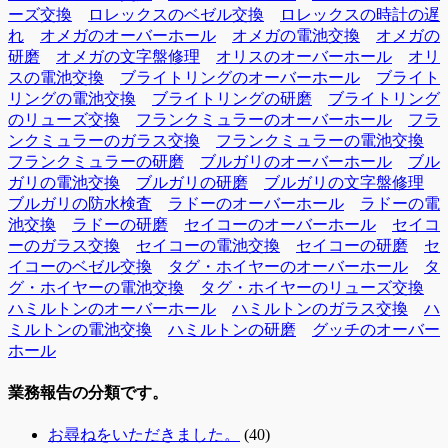
ーズ交換
ロレックスのベゼル交換
ロレックスの時計の遅
れ
オメガのオーバーホール
オメガの電池交換
オメガの
研磨
オメガの文字盤修理
オリスのオーバーホール
オリ
スの電池交換
ブライトリングのオーバーホール
ブライト
リングの電池交換
ブライトリングの研磨
ブライトリング
のリューズ交換
フランクミュラーのオーバーホール
フラ
ンクミュラーのガラス交換
フランクミュラーの電池交換
フランクミュラーの研磨
ブルガリのオーバーホール
ブル
ガリの電池交換
ブルガリの研磨
ブルガリの文字盤修理
ブルガリの防水検査
ラドーのオーバーホール
ラドーの電
池交換
ラドーの研磨
セイコーのオーバーホール
セイコ
ーのガラス交換
セイコーの電池交換
セイコーの研磨
セ
イコーのベゼル交換
タグ・ホイヤーのオーバーホール
タ
グ・ホイヤーの電池交換
タグ・ホイヤーのリューズ交換
ハミルトンのオーバーホール
ハミルトンのガラス交換
ハ
ミルトンの電池交換
ハミルトンの研磨
グッチのオーバー
ホール
業務報告の分類です。
お尋ねをいただきました。
(40)