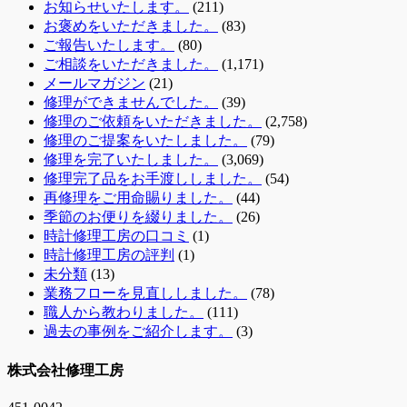
お知らせいたします。
(211)
お褒めをいただきました。
(83)
ご報告いたします。
(80)
ご相談をいただきました。
(1,171)
メールマガジン
(21)
修理ができませんでした。
(39)
修理のご依頼をいただきました。
(2,758)
修理のご提案をいたしました。
(79)
修理を完了いたしました。
(3,069)
修理完了品をお手渡ししました。
(54)
再修理をご用命賜りました。
(44)
季節のお便りを綴りました。
(26)
時計修理工房の口コミ
(1)
時計修理工房の評判
(1)
未分類
(13)
業務フローを見直ししました。
(78)
職人から教わりました。
(111)
過去の事例をご紹介します。
(3)
株式会社修理工房