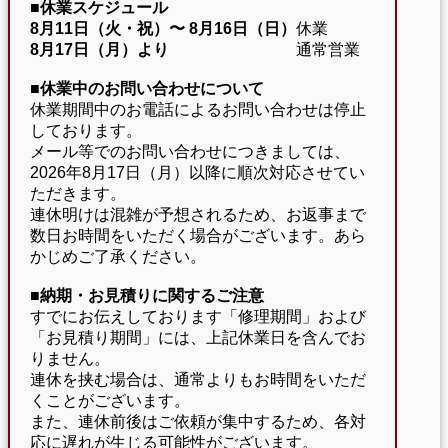
■休業スケジュール
8月11日（火・祝）〜
8月16日（日）
休業
8月17日（月）より
通常営業
■休業中のお問い合わせについて
休業期間中のお電話によるお問い合わせは停止
しております。
メール等でのお問い合わせにつきましては、
2026年8月17日（月）以降に順次対応させてい
ただきます。
連休明けは混雑が予想されるため、お返事まで
数日お時間をいただく場合がございます。あら
かじめご了承ください。
■納期・お見積りに関するご注意
すでにお伝えしております「修理期間」および
「お見積り期間」には、上記休業日を含んでお
りません。
連休を挟む場合は、通常よりもお時間をいただ
くことがございます。
また、連休前後はご依頼が集中するため、各対
応に遅れが生じる可能性がございます。