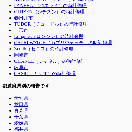
PANERAI（パネライ）の時計修理
CITIZEN（シチズン）の時計修理
春日井市
TUDOR（チュードル）の時計修理
一宮市
Longines（ロンジン）の時計修理
CAPRI WATCH（カプリウォッチ）の時計修理
Zenith（ゼニス）の時計修理
岡崎市
CHANEL（シャネル）の時計修理
岐阜市
CASIO（カシオ）の時計修理
都道府県別の報告です。
愛知県
秋田県
青森県
千葉県
愛媛県
福井県