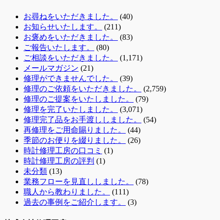
お尋ねをいただきました。
(40)
お知らせいたします。
(211)
お褒めをいただきました。
(83)
ご報告いたします。
(80)
ご相談をいただきました。
(1,171)
メールマガジン
(21)
修理ができませんでした。
(39)
修理のご依頼をいただきました。
(2,759)
修理のご提案をいたしました。
(79)
修理を完了いたしました。
(3,071)
修理完了品をお手渡ししました。
(54)
再修理をご用命賜りました。
(44)
季節のお便りを綴りました。
(26)
時計修理工房の口コミ
(1)
時計修理工房の評判
(1)
未分類
(13)
業務フローを見直ししました。
(78)
職人から教わりました。
(111)
過去の事例をご紹介します。
(3)