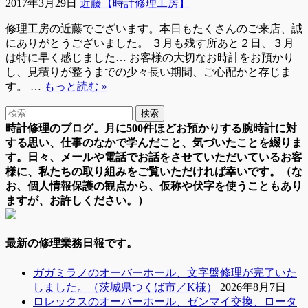
2017年3月29日
近藤【時計修理工房】
修理工房の近藤でございます。本日もたくさんのご来店、誠
にありがとうございました。 ３月も残す所あと２日、３月
は特に早く感じました… お客様の大切なお時計をお預かり
し、見積りが整うまでの少々長い期間、ご心配かと存じま
す。 …
もっと読む »
時計修理のブログ。月に500件ほどお預かりする腕時計に対
する思い、仕事のなかで学んだこと、気づいたことを綴りま
す。日々、メールや電話でお話をさせていただいているお客
様に、私たちの取り組みをご覧いただければ幸いです。（な
お、個人情報保護の観点から、仮称や伏字を使うこともあり
ますが、お許しください。）
最新の修理業務日報です。
ガガミラノのオーバーホール、文字盤修理が完了いた
しました。（茨城県つくば市／K様）
2026年8月7日
ロレックスのオーバーホール、ゼンマイ交換、ロータ