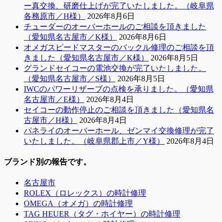
ー真交換、研磨仕上げが完了いたしました。（岐阜県
各務原市／H様）
2026年8月6日
チューダーのオーバーホールのご相談を頂きました
（愛知県名古屋市／K様）
2026年8月6日
オメガスピードマスターのバックル修理のご相談を頂
きました（愛知県名古屋市／K様）
2026年8月5日
グランドセイコーの電池交換が完了いたしました。
（愛知県名古屋市／S様）
2026年8月5日
IWCのパワーリザーブの点検を承りました。（愛知県
名古屋市／E様）
2026年8月4日
セイコーの動作停止のご相談を頂きました（愛知県名
古屋市／H様）
2026年8月4日
パネライのオーバーホール、ゼンマイ交換修理が完了
いたしました。（岐阜県郡上市／Y様）
2026年8月4日
ブランド別の報告です。
名古屋市
ROLEX（ロレックス）の時計修理
OMEGA（オメガ）の時計修理
TAG HEUER（タグ・ホイヤー）の時計修理