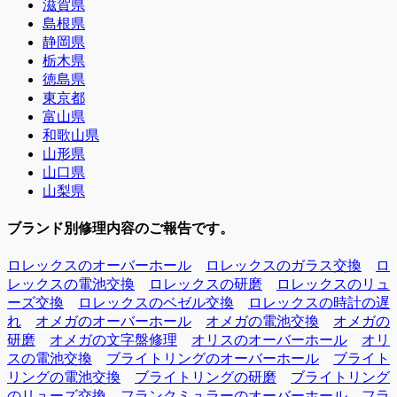
滋賀県
島根県
静岡県
栃木県
徳島県
東京都
富山県
和歌山県
山形県
山口県
山梨県
ブランド別修理内容のご報告です。
ロレックスのオーバーホール
ロレックスのガラス交換
ロ
レックスの電池交換
ロレックスの研磨
ロレックスのリュ
ーズ交換
ロレックスのベゼル交換
ロレックスの時計の遅
れ
オメガのオーバーホール
オメガの電池交換
オメガの
研磨
オメガの文字盤修理
オリスのオーバーホール
オリ
スの電池交換
ブライトリングのオーバーホール
ブライト
リングの電池交換
ブライトリングの研磨
ブライトリング
のリューズ交換
フランクミュラーのオーバーホール
フラ