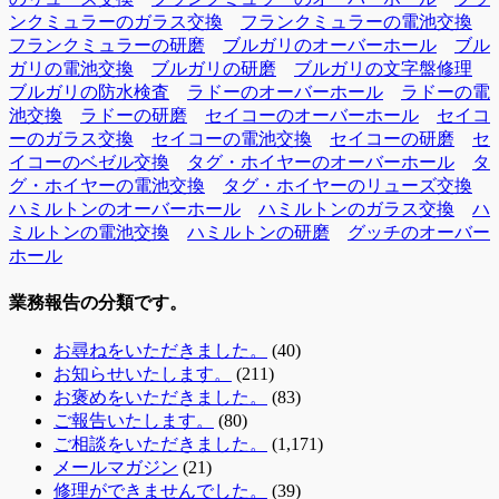
ンクミュラーのガラス交換
フランクミュラーの電池交換
フランクミュラーの研磨
ブルガリのオーバーホール
ブル
ガリの電池交換
ブルガリの研磨
ブルガリの文字盤修理
ブルガリの防水検査
ラドーのオーバーホール
ラドーの電
池交換
ラドーの研磨
セイコーのオーバーホール
セイコ
ーのガラス交換
セイコーの電池交換
セイコーの研磨
セ
イコーのベゼル交換
タグ・ホイヤーのオーバーホール
タ
グ・ホイヤーの電池交換
タグ・ホイヤーのリューズ交換
ハミルトンのオーバーホール
ハミルトンのガラス交換
ハ
ミルトンの電池交換
ハミルトンの研磨
グッチのオーバー
ホール
業務報告の分類です。
お尋ねをいただきました。
(40)
お知らせいたします。
(211)
お褒めをいただきました。
(83)
ご報告いたします。
(80)
ご相談をいただきました。
(1,171)
メールマガジン
(21)
修理ができませんでした。
(39)