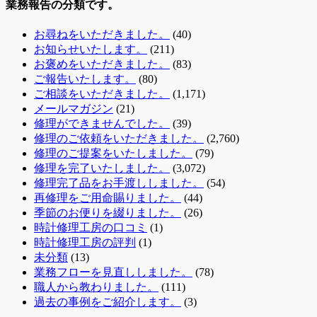
業務報告の分類です。
お尋ねをいただきました。
(40)
お知らせいたします。
(211)
お褒めをいただきました。
(83)
ご報告いたします。
(80)
ご相談をいただきました。
(1,171)
メールマガジン
(21)
修理ができませんでした。
(39)
修理のご依頼をいただきました。
(2,760)
修理のご提案をいたしました。
(79)
修理を完了いたしました。
(3,072)
修理完了品をお手渡ししました。
(54)
再修理をご用命賜りました。
(44)
季節のお便りを綴りました。
(26)
時計修理工房の口コミ
(1)
時計修理工房の評判
(1)
未分類
(13)
業務フローを見直ししました。
(78)
職人から教わりました。
(111)
過去の事例をご紹介します。
(3)