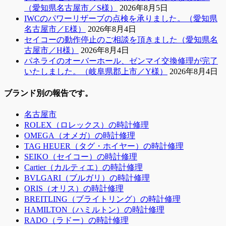
（愛知県名古屋市／S様）
2026年8月5日
IWCのパワーリザーブの点検を承りました。（愛知県
名古屋市／E様）
2026年8月4日
セイコーの動作停止のご相談を頂きました（愛知県名
古屋市／H様）
2026年8月4日
パネライのオーバーホール、ゼンマイ交換修理が完了
いたしました。（岐阜県郡上市／Y様）
2026年8月4日
ブランド別の報告です。
名古屋市
ROLEX（ロレックス）の時計修理
OMEGA（オメガ）の時計修理
TAG HEUER（タグ・ホイヤー）の時計修理
SEIKO（セイコー）の時計修理
Cartier（カルティエ）の時計修理
BVLGARI（ブルガリ）の時計修理
ORIS（オリス）の時計修理
BREITLING（ブライトリング）の時計修理
HAMILTON（ハミルトン）の時計修理
RADO（ラドー）の時計修理