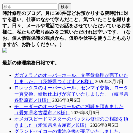
時計修理のブログ。月に500件ほどお預かりする腕時計に対
する思い、仕事のなかで学んだこと、気づいたことを綴りま
す。日々、メールや電話でお話をさせていただいているお客
様に、私たちの取り組みをご覧いただければ幸いです。（な
お、個人情報保護の観点から、仮称や伏字を使うこともあり
ますが、お許しください。）
最新の修理業務日報です。
ガガミラノのオーバーホール、文字盤修理が完了いた
しました。（茨城県つくば市／K様）
2026年8月7日
ロレックスのオーバーホール、ゼンマイ交換、ロータ
ー真交換、研磨仕上げが完了いたしました。（岐阜県
各務原市／H様）
2026年8月6日
チューダーのオーバーホールのご相談を頂きました
（愛知県名古屋市／K様）
2026年8月6日
オメガスピードマスターのバックル修理のご相談を頂
きました（愛知県名古屋市／K様）
2026年8月5日
グランドセイコーの電池交換が完了いたしました。