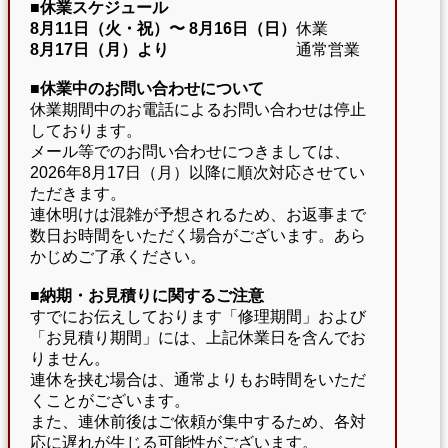
■休業スケジュール
8月11日（火・祝）〜
8月16日（日）
休業
8月17日（月）より
通常営業
■休業中のお問い合わせについて
休業期間中のお電話によるお問い合わせは停止
しております。
メール等でのお問い合わせにつきましては、
2026年8月17日（月）以降に順次対応させてい
ただきます。
連休明けは混雑が予想されるため、お返事まで
数日お時間をいただく場合がございます。あら
かじめご了承ください。
■納期・お見積りに関するご注意
すでにお伝えしております「修理期間」および
「お見積り期間」には、上記休業日を含んでお
りません。
連休を挟む場合は、通常よりもお時間をいただ
くことがございます。
また、連休前後はご依頼が集中するため、各対
応に遅れが生じる可能性がございます。