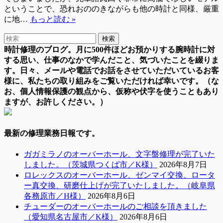
ということで、恐れおののきながらも他の時計と同様、厳重
に地…
もっと読む »
時計修理のブログ。月に500件ほどお預かりする腕時計に対
する思い、仕事のなかで学んだこと、気づいたことを綴りま
す。日々、メールや電話でお話をさせていただいているお客
様に、私たちの取り組みをご覧いただければ幸いです。（な
お、個人情報保護の観点から、仮称や伏字を使うこともあり
ますが、お許しください。）
最新の修理業務日報です。
ガガミラノのオーバーホール、文字盤修理が完了いた
しました。（茨城県つくば市／K様）
2026年8月7日
ロレックスのオーバーホール、ゼンマイ交換、ロータ
ー真交換、研磨仕上げが完了いたしました。（岐阜県
各務原市／H様）
2026年8月6日
チューダーのオーバーホールのご相談を頂きました
（愛知県名古屋市／K様）
2026年8月6日