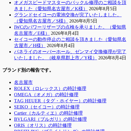
オメガスピードマスターのバックル修理のご相談を頂
きました（愛知県名古屋市／K様）
2026年8月5日
グランドセイコーの電池交換が完了いたしました。
（愛知県名古屋市／S様）
2026年8月5日
IWCのパワーリザーブの点検を承りました。（愛知県
名古屋市／E様）
2026年8月4日
セイコーの動作停止のご相談を頂きました（愛知県名
古屋市／H様）
2026年8月4日
パネライのオーバーホール、ゼンマイ交換修理が完了
いたしました。（岐阜県郡上市／Y様）
2026年8月4日
ブランド別の報告です。
名古屋市
ROLEX（ロレックス）の時計修理
OMEGA（オメガ）の時計修理
TAG HEUER（タグ・ホイヤー）の時計修理
SEIKO（セイコー）の時計修理
Cartier（カルティエ）の時計修理
BVLGARI（ブルガリ）の時計修理
ORIS（オリス）の時計修理