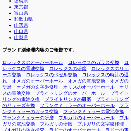
徳島県
東京都
富山県
和歌山県
山形県
山口県
山梨県
ブランド別修理内容のご報告です。
ロレックスのオーバーホール
ロレックスのガラス交換
ロ
レックスの電池交換
ロレックスの研磨
ロレックスのリュ
ーズ交換
ロレックスのベゼル交換
ロレックスの時計の遅
れ
オメガのオーバーホール
オメガの電池交換
オメガの
研磨
オメガの文字盤修理
オリスのオーバーホール
オリ
スの電池交換
ブライトリングのオーバーホール
ブライト
リングの電池交換
ブライトリングの研磨
ブライトリング
のリューズ交換
フランクミュラーのオーバーホール
フラ
ンクミュラーのガラス交換
フランクミュラーの電池交換
フランクミュラーの研磨
ブルガリのオーバーホール
ブル
ガリの電池交換
ブルガリの研磨
ブルガリの文字盤修理
ブルガリの防水検査
ラドーのオーバーホール
ラドーの電