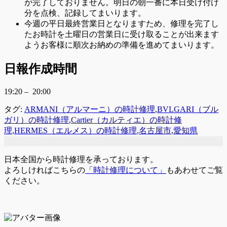
が完了しておりません。明日の朝一番に本日受け付け
分を点検、記録してまいります。
今週の平日最終営業日となりますため、修理を完了し
たお時計を土曜日の営業日に受け取ることが出来ます
ようお客様に順次お納めの準備を進めてまいります。
日報作成時間
19:20 – 20:00
タグ:
ARMANI（アルマーニ）の時計修理
,
BVLGARI（ブル
ガリ）の時計修理
,
Cartier（カルティエ）の時計修
理
,
HERMES（エルメス）の時計修理
,
名古屋市
,
愛知県
日本全国から時計修理を承っております。
よろしければこちらの
「時計修理について」
もあわせてご覧
ください。