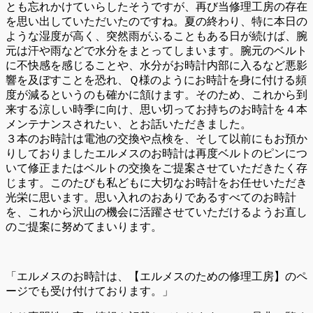
とも忘れかけていらしたそうですが、再び当修理工房の存在
を思い出していただいたのですね。夏の終わり、特に本日の
ような湿度が高く、突然雨がふることもある日が続けば、腕
元は汗や雨などで水分をまとってしまいます。腕元のベルト
に不快感を感じることや、水分がお時計内部に入るなど悪影
響を及ぼすことを恐れ、Ｑ様のようにお時計を身に付ける頻
度が減るというのも確かに頷けます。そのため、これから到
来する涼しい時季に向け、思い切ってお持ちのお時計を４本
メンテナンスされたい、とお話いただきました。
３本のお時計は電池の交換や点検を、そして以前にもお預か
りしておりましたエルメスのお時計は再度ベルトのピンにつ
いて修正またはベルトの交換をご提案させていただきたく存
じます。このたびも私どもに大切なお時計をお任せいただき
光栄に思います。思い入れのおありであるすべてのお時計
を、これから沢山の機会に活躍させていただけるようお直し
のご提案に努めてまいります。
「エルメスのお時計は、【エルメスのための修理工房】のペ
ージでも受け付けております。」