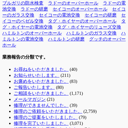
ブルガリの防水検査
ラドーのオーバーホール
ラドーの電
池交換
ラドーの研磨
セイコーのオーバーホール
セイコ
ーのガラス交換
セイコーの電池交換
セイコーの研磨
セ
イコーのベゼル交換
タグ・ホイヤーのオーバーホール
タ
グ・ホイヤーの電池交換
タグ・ホイヤーのリューズ交換
ハミルトンのオーバーホール
ハミルトンのガラス交換
ハ
ミルトンの電池交換
ハミルトンの研磨
グッチのオーバー
ホール
業務報告の分類です。
お尋ねをいただきました。
(40)
お知らせいたします。
(211)
お褒めをいただきました。
(83)
ご報告いたします。
(80)
ご相談をいただきました。
(1,171)
メールマガジン
(21)
修理ができませんでした。
(39)
修理のご依頼をいただきました。
(2,759)
修理のご提案をいたしました。
(79)
修理を完了いたしました。
(3,071)