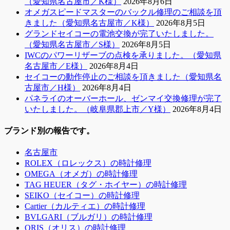
（愛知県名古屋市／K様）
2026年8月6日
オメガスピードマスターのバックル修理のご相談を頂
きました（愛知県名古屋市／K様）
2026年8月5日
グランドセイコーの電池交換が完了いたしました。
（愛知県名古屋市／S様）
2026年8月5日
IWCのパワーリザーブの点検を承りました。（愛知県
名古屋市／E様）
2026年8月4日
セイコーの動作停止のご相談を頂きました（愛知県名
古屋市／H様）
2026年8月4日
パネライのオーバーホール、ゼンマイ交換修理が完了
いたしました。（岐阜県郡上市／Y様）
2026年8月4日
ブランド別の報告です。
名古屋市
ROLEX（ロレックス）の時計修理
OMEGA（オメガ）の時計修理
TAG HEUER（タグ・ホイヤー）の時計修理
SEIKO（セイコー）の時計修理
Cartier（カルティエ）の時計修理
BVLGARI（ブルガリ）の時計修理
ORIS（オリス）の時計修理