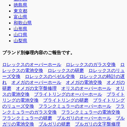
徳島県
東京都
富山県
和歌山県
山形県
山口県
山梨県
ブランド別修理内容のご報告です。
ロレックスのオーバーホール
ロレックスのガラス交換
ロ
レックスの電池交換
ロレックスの研磨
ロレックスのリュ
ーズ交換
ロレックスのベゼル交換
ロレックスの時計の遅
れ
オメガのオーバーホール
オメガの電池交換
オメガの
研磨
オメガの文字盤修理
オリスのオーバーホール
オリ
スの電池交換
ブライトリングのオーバーホール
ブライト
リングの電池交換
ブライトリングの研磨
ブライトリング
のリューズ交換
フランクミュラーのオーバーホール
フラ
ンクミュラーのガラス交換
フランクミュラーの電池交換
フランクミュラーの研磨
ブルガリのオーバーホール
ブル
ガリの電池交換
ブルガリの研磨
ブルガリの文字盤修理