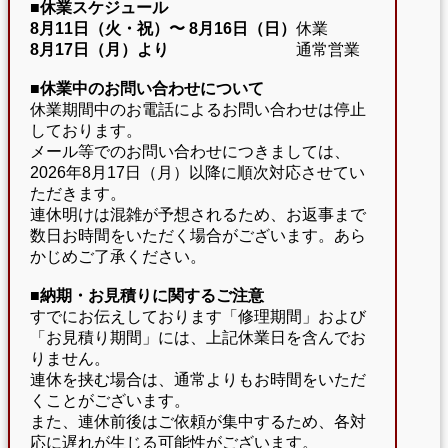
■休業スケジュール
8月11日（火・祝）〜
8月16日（日）
休業
8月17日（月）より
通常営業
■休業中のお問い合わせについて
休業期間中のお電話によるお問い合わせは停止
しております。
メール等でのお問い合わせにつきましては、
2026年8月17日（月）以降に順次対応させてい
ただきます。
連休明けは混雑が予想されるため、お返事まで
数日お時間をいただく場合がございます。あら
かじめご了承ください。
■納期・お見積りに関するご注意
すでにお伝えしております「修理期間」および
「お見積り期間」には、上記休業日を含んでお
りません。
連休を挟む場合は、通常よりもお時間をいただ
くことがございます。
また、連休前後はご依頼が集中するため、各対
応に遅れが生じる可能性がございます。