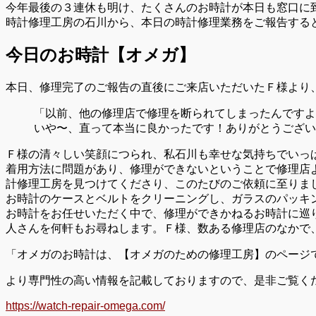
今年最後の３連休も明け、たくさんのお時計が本日も窓口に
時計修理工房の石川から、本日の時計修理業務をご報告する
今日のお時計【オメガ】
本日、修理完了のご報告の直後にご来店いただいたＦ様より
「以前、他の修理店で修理を断られてしまったんですよ
いや〜、直って本当に良かったです！ありがとうござい
Ｆ様の清々しい笑顔につられ、私石川も幸せな気持ちでいっ
着用方法に問題があり、修理ができないということで修理店
計修理工房を見つけてくださり、このたびのご依頼に至りま
お時計のケースとベルトをクリーニングし、ガラスのパッキ
お時計をお任せいただく中で、修理ができかねるお時計に巡
人さんを何軒もお尋ねします。Ｆ様、数ある修理店のなかで
「オメガのお時計は、【オメガのための修理工房】のページ
より専門性の高い情報を記載しておりますので、是非ご覧く
https://watch-repair-omega.com/