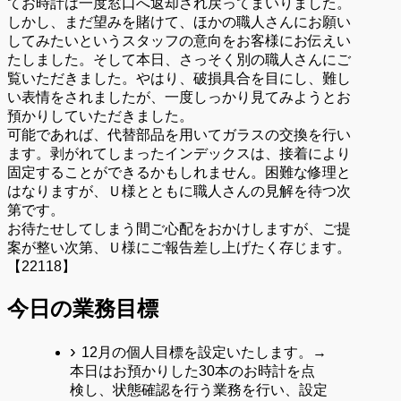
てお時計は一度窓口へ返却され戻ってまいりました。
しかし、まだ望みを賭けて、ほかの職人さんにお願い
してみたいというスタッフの意向をお客様にお伝えい
たしました。そして本日、さっそく別の職人さんにご
覧いただきました。やはり、破損具合を目にし、難し
い表情をされましたが、一度しっかり見てみようとお
預かりしていただきました。
可能であれば、代替部品を用いてガラスの交換を行い
ます。剥がれてしまったインデックスは、接着により
固定することができるかもしれません。困難な修理と
はなりますが、Ｕ様とともに職人さんの見解を待つ次
第です。
お待たせしてしまう間ご心配をおかけしますが、ご提
案が整い次第、Ｕ様にご報告差し上げたく存じます。
【22118】
今日の業務目標
12月の個人目標を設定いたします。→
本日はお預かりした30本のお時計を点
検し、状態確認を行う業務を行い、設定