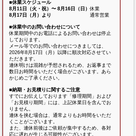
■休業スケジュール
8月11日（火・祝）〜
8月16日（日）
休業
8月17日（月）より
通常営業
■休業中のお問い合わせについて
休業期間中のお電話によるお問い合わせは停止
しております。
メール等でのお問い合わせにつきましては、
2026年8月17日（月）以降に順次対応させてい
ただきます。
連休明けは混雑が予想されるため、お返事まで
数日お時間をいただく場合がございます。あら
かじめご了承ください。
■納期・お見積りに関するご注意
すでにお伝えしております「修理期間」および
「お見積り期間」には、上記休業日を含んでお
りません。
連休を挟む場合は、通常よりもお時間をいただ
くことがございます。
また、連休前後はご依頼が集中するため、各対
応に遅れが生じる可能性がございます。